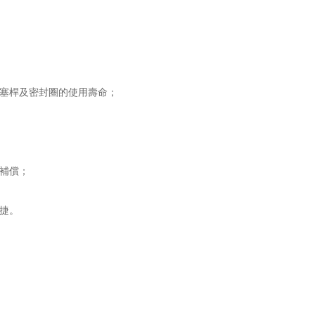
塞桿及密封圈的使用壽命；
補償；
捷。