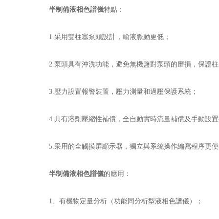
半制備液相色譜儀
特點：
1.采用雙柱塞泵頭設計，輸液脈動更低；
2.泵頭具有沖洗功能，避免無機鹽對泵頭的磨損，保證柱
3.壓力設置報警裝置，壓力測量和過壓保護系統；
4.具有溶劑壓縮性補償，全自動實時流量補償及手動設置
5.采用的全觸摸屏顯示器，獨立與系統操作編寫程序更便
半制備液相色譜儀
的應用：
1、有機物定量分析（功能同分析型液相色譜儀）；