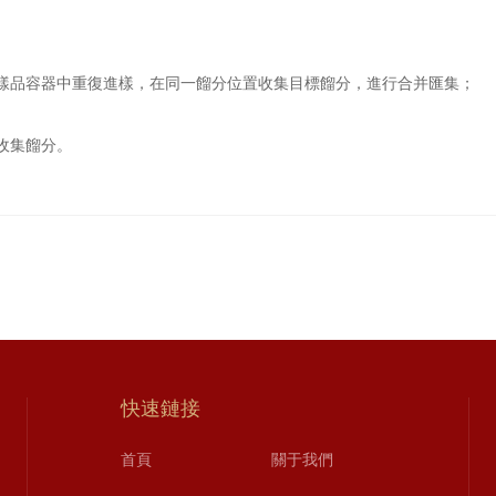
品容器中重復進樣，在同一餾分位置收集目標餾分，進行合并匯集；
收集餾分。
快速鏈接
首頁
關于我們