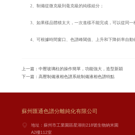
2、制備從微克級到毫克級的純樣組分；
3、如果樣品體積太大，一次進樣不能完成，可以從同一樣
4、可根據時間窗口、色譜峰閾值、上升和下降斜率自動
上一篇：
中壓玻璃柱的操作簡單，功能強大，造型新穎
下一篇：
高壓制備液相色譜系統制備液相色譜特點
蘇州匯通色譜分離純化有限公司
地址：蘇州市工業園區星湖街218號生物納米園
A2樓112室