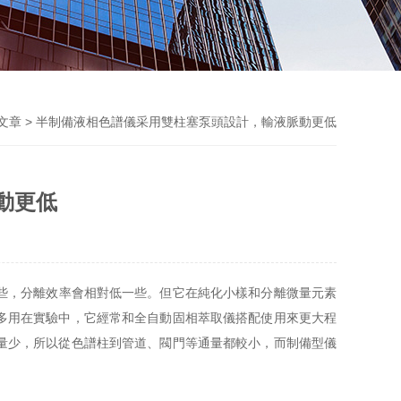
文章
> 半制備液相色譜儀采用雙柱塞泵頭設計，輸液脈動更低
動更低
些，分離效率會相對低一些。但它在純化小樣和分離微量元素
多用在實驗中，它經常和全自動固相萃取儀搭配使用來更大程
量少，所以從色譜柱到管道、閥門等通量都較小，而制備型儀