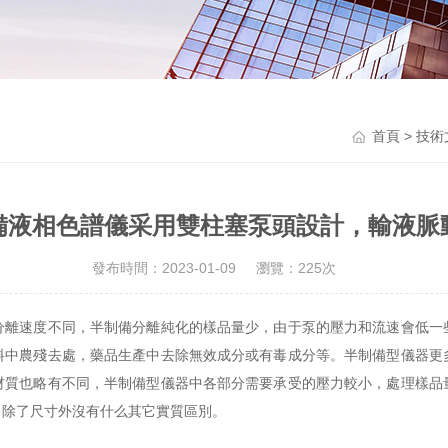
首頁
>
技術
備液相色譜儀采用雙柱塞泵頭設計，輸液脈
發布時間：2023-01-09
瀏覽：225次
分離速度不同，半制備分離純化的樣品量少，由于泵的壓力和流速會低一
料中農殘去處，藥品生產中去除無效成分或有毒成分等。半制備型儀器更
材質也略有不同，半制備型儀器中各部分需要承受的壓力較小，處理樣品
，除了尺寸外沒有什么其它實質區別。