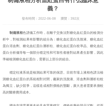
制備液相分析血紅蛋白有什么臨床意
義？
發布時間：2022-06-08
瀏覽：392次
制備液相
色譜儀工作時，在離子交換法對糖化血紅蛋白的檢測分
析中，對檢測結果有影響的組分為：糖化血紅蛋白洗脫液、糖化血紅
蛋白溶血劑、糖化血紅蛋白層析柱、糖化血紅蛋白校準品、糖化血紅
蛋白分析儀等每一個部分穩定性和可靠性都會對結果產生影響，因此
準確檢測糖化血紅蛋白，需要以上部分的組合。
穩定柱液系統是檢測結果可靠的保證。目前市場上液相色譜法檢
測糖化血紅蛋白的系統相對封閉，廠家的洗脫液、溶血劑和層析柱較
為獨立，缺少競爭，這樣造成相對價格的壟斷，廣大患者需要承擔較
高的醫療費用成本。
國內市場需要更多的具有質量穩定、價格低廉的競品試劑，從而