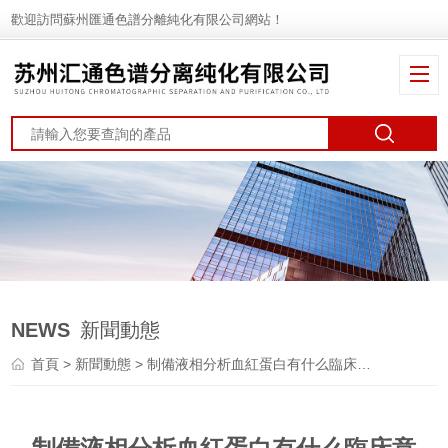
歡迎訪問蘇州匯通色譜分離純化有限公司網站！
NEWS
新聞動態
首頁
>
新聞動態
> 制備液相分析血紅蛋白有什么臨床意義？